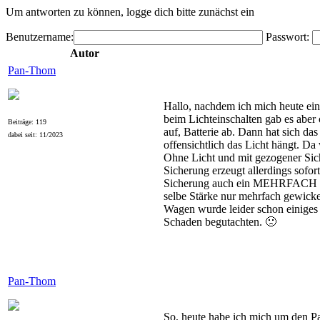
Um antworten zu können, logge dich bitte zunächst ein
Benutzername:
Passwort:
Autor
Pan-Thom
Hallo, nachdem ich mich heute eini
beim Lichteinschalten gab es aber 
Beiträge: 119
auf, Batterie ab. Dann hat sich das
dabei seit: 11/2023
offensichtlich das Licht hängt. D
Ohne Licht und mit gezogener Sich
Sicherung erzeugt allerdings sofo
Sicherung auch ein MEHRFACH gewi
selbe Stärke nur mehrfach gewicke
Wagen wurde leider schon einiges 
Schaden begutachten. 🙁
Pan-Thom
So, heute habe ich mich um den P