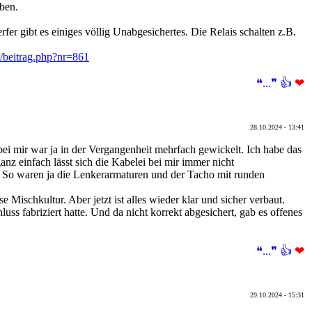
eben.
er gibt es einiges völlig Unabgesichertes. Die Relais schalten z.B.
m/beitrag.php?nr=861
❝...❞
👍
❤
28.10.2024 - 13:41
bei mir war ja in der Vergangenheit mehrfach gewickelt. Ich habe das
anz einfach lässt sich die Kabelei bei mir immer nicht
 So waren ja die Lenkerarmaturen und der Tacho mit runden
ischkultur. Aber jetzt ist alles wieder klar und sicher verbaut.
ss fabriziert hatte. Und da nicht korrekt abgesichert, gab es offenes
❝...❞
👍
❤
29.10.2024 - 15:31