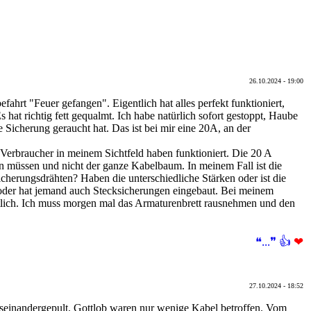
26.10.2024 - 19:00
hrt "Feuer gefangen". Eigentlich hat alles perfekt funktioniert,
hat richtig fett gequalmt. Ich habe natürlich sofort gestoppt, Haube
re Sicherung geraucht hat. Das ist bei mir eine 20A, an der
Verbraucher in meinem Sichtfeld haben funktioniert. Die 20 A
en müssen und nicht der ganze Kabelbaum. In meinem Fall ist die
erungsdrähten? Haben die unterschiedliche Stärken oder ist die
l oder hat jemand auch Stecksicherungen eingebaut. Bei meinem
chtlich. Ich muss morgen mal das Armaturenbrett rausnehmen und den
❝...❞
👍
❤
27.10.2024 - 18:52
seinandergepult. Gottlob waren nur wenige Kabel betroffen. Vom