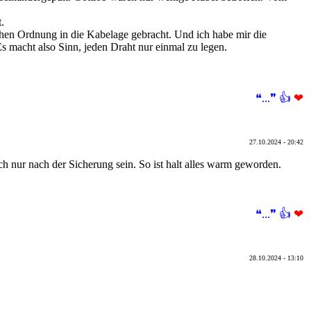
.
schen Ordnung in die Kabelage gebracht. Und ich habe mir die
 macht also Sinn, jeden Draht nur einmal zu legen.
❝...❞
👍
❤
27.10.2024 - 20:42
ch nur nach der Sicherung sein. So ist halt alles warm geworden.
❝...❞
👍
❤
28.10.2024 - 13:10