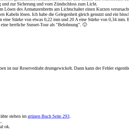
ng und zur Sicherung und vom Zündschloss zum Licht.
eim Lösen des Armaturenbretts am Lichtschalter einen Kurzen verursacht
uen Kabeln lösen. Ich habe die Gelegenheit gleich genutzt und ein bis
 eine Stärke von etwas 0,22 mm und 20 A eine Stärke von 0,34 mm. Es
eine herrliche Sunset-Tour als "Belohnung". 🙂
ben ist nur Reservedraht drumgewickelt. Dann kann der Fehler eigentli
rähte stehen im
grünen Buch Seite 293
.
.
al ok.