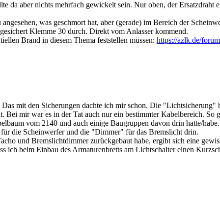
te da aber nichts mehrfach gewickelt sein. Nur oben, der Ersatzdraht 
u angesehen, was geschmort hat, aber (gerade) im Bereich der Scheinwerf
abgesichert Klemme 30 durch. Direkt vom Anlasser kommend.
tiellen Brand in diesem Thema feststellen müssen:
https://azlk.de/foru
. Das mit den Sicherungen dachte ich mir schon. Die "Lichtsicherung" 
ht. Bei mir war es in der Tat auch nur ein bestimmter Kabelbereich. So g
abelbaum vom 2140 und auch einige Baugruppen davon drin hatte/habe.
 für die Scheinwerfer und die "Dimmer" für das Bremslicht drin.
cho und Bremslichtdimmer zurückgebaut habe, ergibt sich eine gewisse M
s ich beim Einbau des Armaturenbretts am Lichtschalter einen Kurzschlu