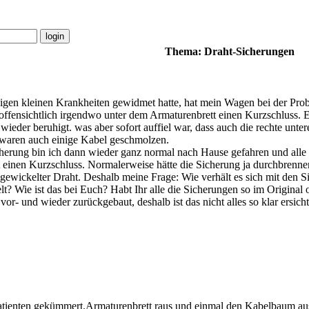
Thema: Draht-Sicherungen
gen kleinen Krankheiten gewidmet hatte, hat mein Wagen bei der Probefa
offensichtlich irgendwo unter dem Armaturenbrett einen Kurzschluss. Es 
 wieder beruhigt. was aber sofort auffiel war, dass auch die rechte unte
a waren auch einige Kabel geschmolzen.
erung bin ich dann wieder ganz normal nach Hause gefahren und alle 
rt einen Kurzschluss. Normalerweise hätte die Sicherung ja durchbrenn
ckelter Draht. Deshalb meine Frage: Wie verhält es sich mit den Sich
lt? Wie ist das bei Euch? Habt Ihr alle die Sicherungen so im Origina
vor- und wieder zurückgebaut, deshalb ist das nicht alles so klar ersi
atienten gekümmert.Armaturenbrett raus und einmal den Kabelbaum au