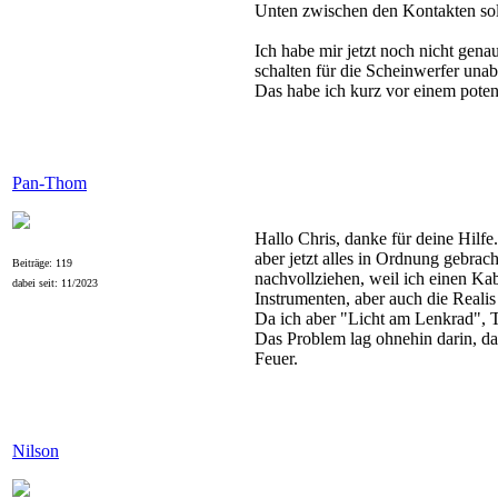
Unten zwischen den Kontakten soll
Ich habe mir jetzt noch nicht gena
schalten für die Scheinwerfer un
Das habe ich kurz vor einem poten
Pan-Thom
Hallo Chris, danke für deine Hilfe
aber jetzt alles in Ordnung gebrac
Beiträge: 119
nachvollziehen, weil ich einen K
dabei seit: 11/2023
Instrumenten, aber auch die Realis
Da ich aber "Licht am Lenkrad", Ta
Das Problem lag ohnehin darin, das
Feuer.
Nilson