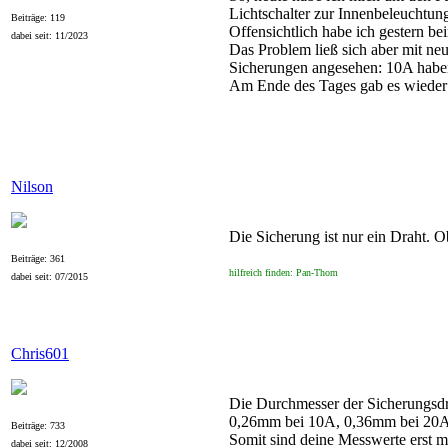
Lichtschalter zur Innenbeleuchtu
Beiträge: 119
Offensichtlich habe ich gestern b
dabei seit: 11/2023
Das Problem ließ sich aber mit ne
Sicherungen angesehen: 10A haben
Am Ende des Tages gab es wieder 
Nilson
Die Sicherung ist nur ein Draht. O
Beiträge: 361
hilfreich finden: Pan-Thom
dabei seit: 07/2015
Chris601
Die Durchmesser der Sicherungsd
0,26mm bei 10A, 0,36mm bei 20A
Beiträge: 733
Somit sind deine Messwerte erst m
dabei seit: 12/2008