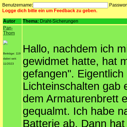
Benutzername:
Passwor
Logge dich bitte ein um Feedback zu geben.
Autor
Thema:
Draht-Sicherungen
Pan-
Thom
Hallo, nachdem ich mi
Beiträge: 119
gewidmet hatte, hat 
dabei seit:
11/2023
gefangen". Eigentlich 
Lichteinschalten gab 
dem Armaturenbrett ei
gequalmt. Ich habe na
Batterie ab. Dann hat