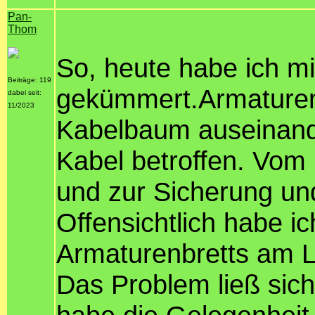
Pan-
Thom
So, heute habe ich m
Beiträge: 119
gekümmert.Armaturen
dabei seit:
11/2023
Kabelbaum auseinande
Kabel betroffen. Vom 
und zur Sicherung un
Offensichtlich habe i
Armaturenbretts am Li
Das Problem ließ sich