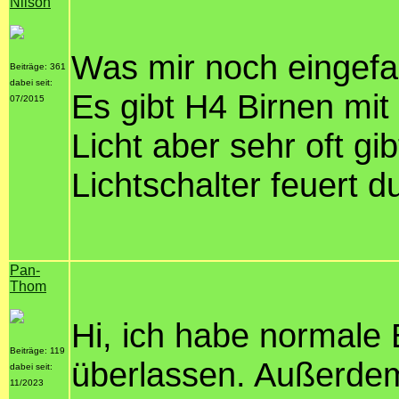
Nilson
Was mir noch eingefall
Beiträge: 361
dabei seit:
Es gibt H4 Birnen mi
07/2015
Licht aber sehr oft gi
Lichtschalter feuert d
Pan-
Thom
Hi, ich habe normale 
Beiträge: 119
überlassen. Außerdem
dabei seit:
11/2023