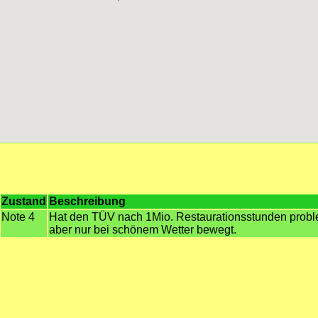
Zustand
Beschreibung
Note 4
Hat den TÜV nach 1Mio. Restaurationsstunden prob
aber nur bei schönem Wetter bewegt.