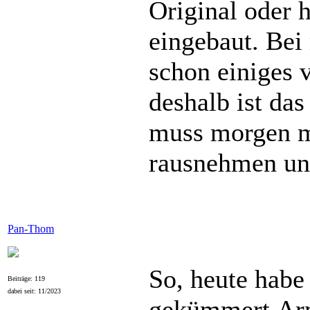
Original oder 
eingebaut. Be
schon einiges 
deshalb ist das 
muss morgen m
rausnehmen un
Pan-Thom
So, heute habe
Beiträge: 119
dabei seit: 11/2023
gekümmert.Arm