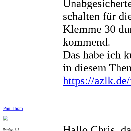
Unabgesicherte
schalten für d
Klemme 30 dur
kommend.
Das habe ich k
in diesem Them
https://azlk.d
Pan-Thom
Hallo Chris, d
Beiträge: 119