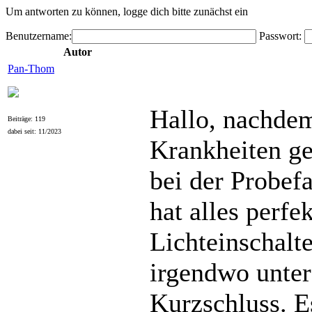
Um antworten zu können, logge dich bitte zunächst ein
Benutzername:
Passwort:
Autor
Pan-Thom
Hallo, nachdem
Beiträge: 119
dabei seit: 11/2023
Krankheiten g
bei der Probef
hat alles perfe
Lichteinschalte
irgendwo unter
Kurzschluss. Es