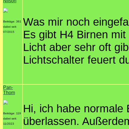
Nilson
Was mir noch eingefall
Beiträge: 361
dabei seit:
Es gibt H4 Birnen mi
07/2015
Licht aber sehr oft gi
Lichtschalter feuert d
Pan-
Thom
Hi, ich habe normale 
Beiträge: 119
überlassen. Außerdem
dabei seit:
11/2023