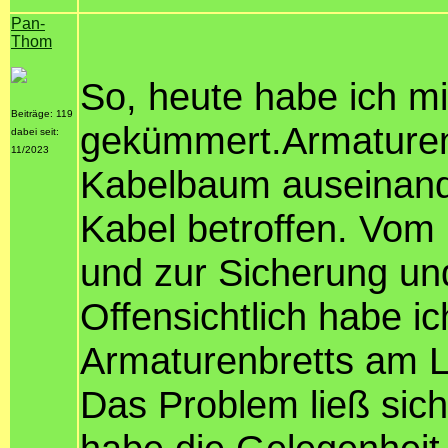
Pan-
Thom
So, heute habe ich m
Beiträge: 119
gekümmert.Armaturen
dabei seit:
11/2023
Kabelbaum auseinande
Kabel betroffen. Vom 
und zur Sicherung un
Offensichtlich habe i
Armaturenbretts am Li
Das Problem ließ sich