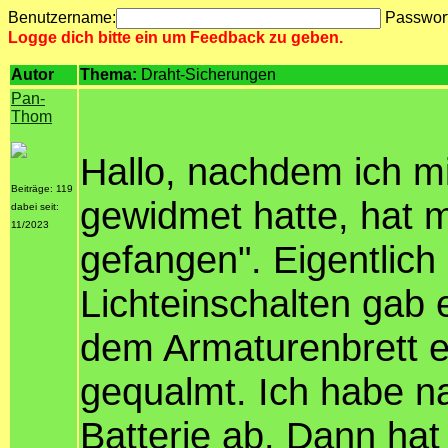
Benutzername:
Passwor
Logge dich bitte ein um Feedback zu geben.
Autor
Thema:
Draht-Sicherungen
Pan-
Thom
Hallo, nachdem ich mi
Beiträge: 119
gewidmet hatte, hat 
dabei seit:
11/2023
gefangen". Eigentlich 
Lichteinschalten gab 
dem Armaturenbrett ei
gequalmt. Ich habe na
Batterie ab. Dann hat