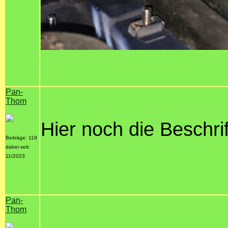
Pan-
Thom
Hier noch die Beschr
Beiträge: 119
dabei seit:
11/2023
Pan-
Thom