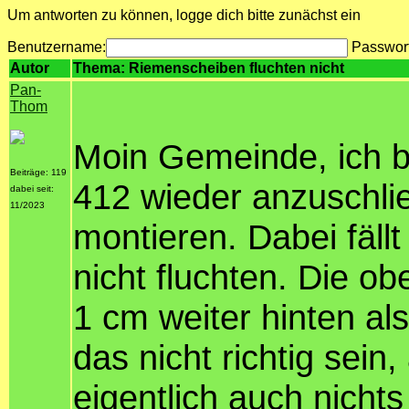
Um antworten zu können, logge dich bitte zunächst ein
Benutzername:
Passwor
Autor
Thema: Riemenscheiben fluchten nicht
Pan-
Thom
Moin Gemeinde, ich b
Beiträge: 119
412 wieder anzuschli
dabei seit:
11/2023
montieren. Dabei fäll
nicht fluchten. Die o
1 cm weiter hinten al
das nicht richtig se
eigentlich auch nicht