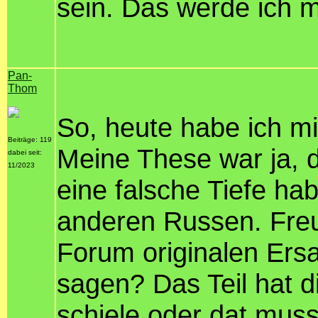
sein. Das werde ich m
Pan-
Thom
So, heute habe ich m
Beiträge: 119
Meine These war ja, 
dabei seit:
11/2023
eine falsche Tiefe hab
anderen Russen. Freu
Forum originalen Ers
sagen? Das Teil hat d
schiele oder dat muss 