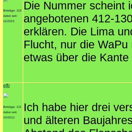
Die Nummer scheint i
Beiträge: 119
angebotenen 412-1307
dabei seit:
11/2023
erklären. Die Lima und
Flucht, nur die WaPu 
etwas über die Kante
efb
Ich habe hier drei v
Beiträge: 211
dabei seit:
und älteren Baujahres.
10/2012