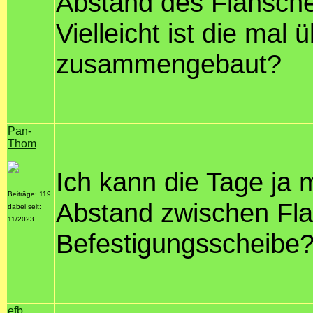
Abstand des Flansche
Vielleicht ist die mal 
zusammengebaut?
Pan-
Thom
Ich kann die Tage ja 
Beiträge: 119
Abstand zwischen Fl
dabei seit:
11/2023
Befestigungsscheibe
efb