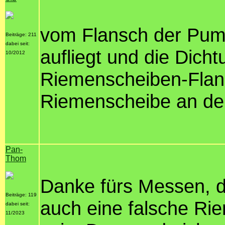
vom Flansch der Pum
Beiträge: 211
dabei seit:
aufliegt und die Dicht
10/2012
Riemenscheiben-Flan
Riemenscheibe an der
Pan-
Thom
Danke fürs Messen, d
Beiträge: 119
auch eine falsche Ri
dabei seit:
11/2023