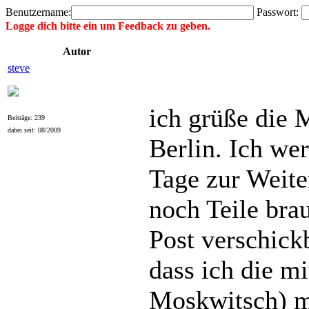
Benutzername:
Passwort:
Logge dich bitte ein um Feedback zu geben.
Autor
steve
ich grüße die
Beiträge: 239
dabei seit: 08/2009
Berlin. Ich wer
Tage zur Weite
noch Teile brau
Post verschickb
dass ich die m
Moskwitsch) m