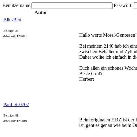
Benutzername:
Passwort:
Autor
Blin-Bert
Beiträge: 23
Hallo werte Mossi-Genossen!
dabei seit: 12/2021
Bei meinem 2140 hab ich einen
zwischen Behälter und Zylinde
Daher wollte ich einfach in d
Euch allen ein schönes Woch
Beste Grüße,
Herbert
Paul_R-0707
Beiträge: 81
Beim originalen HBZ ist der 
dabei seit: 12/2019
ist, geht es genau wie beim 