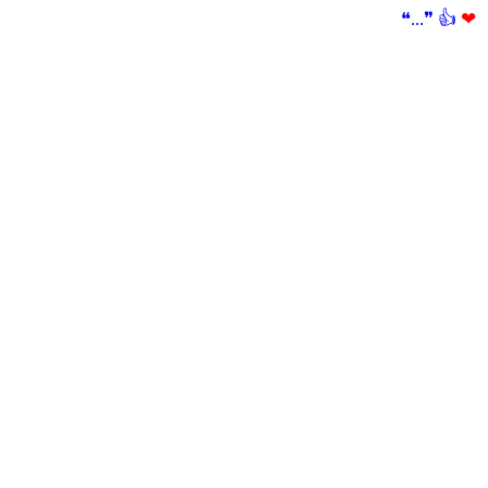
❝...❞
👍
❤