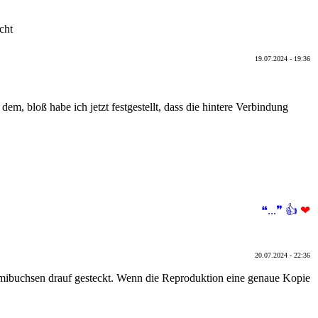
cht
19.07.2024 - 19:36
m, bloß habe ich jetzt festgestellt, dass die hintere Verbindung
❝...❞
👍
❤
20.07.2024 - 22:36
mmibuchsen drauf gesteckt. Wenn die Reproduktion eine genaue Kopie