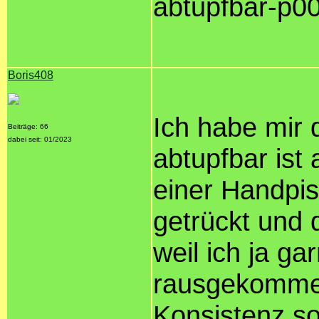
abtupfbar-p0
Boris408
Ich habe mir 
Beiträge: 66
dabei seit: 01/2023
abtupfbar ist
einer Handpi
getrückt und 
weil ich ja ga
rausgekommen 
Konsistenz so