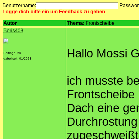
Benutzername:
Passwor
Logge dich bitte ein um Feedback zu geben.
Autor
Thema:
Frontscheibe
Boris408
Hallo Mossi 
Beiträge: 66
dabei seit: 01/2023
ich musste b
Frontscheibe
Dach eine g
Durchrostung 
zugeschweißt 