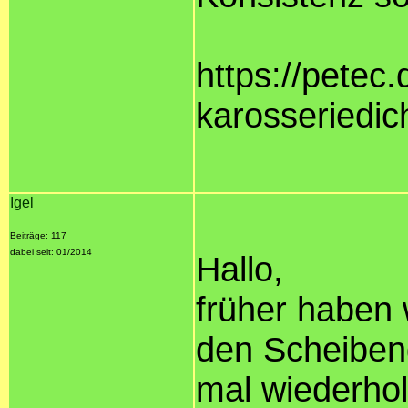
https://petec
karosseriedi
Igel
Beiträge: 117
dabei seit: 01/2014
Hallo,
früher haben 
den Scheiben
mal wiederhol